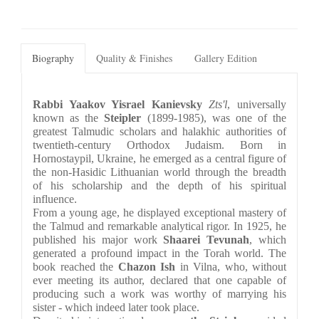
Biography
Quality & Finishes
Gallery Edition
Rabbi Yaakov Yisrael Kanievsky
Zts'l
, universally 
known as the 
Steipler
 (1899-1985), was one of the 
greatest Talmudic scholars and halakhic authorities of 
twentieth-century Orthodox Judaism. Born in 
Hornostaypil, Ukraine, he emerged as a central figure of 
the non-Hasidic Lithuanian world through the breadth 
of his scholarship and the depth of his spiritual 
influence.
From a young age, he displayed exceptional mastery of 
the Talmud and remarkable analytical rigor. In 1925, he 
published his major work 
Shaarei Tevunah
, which 
generated a profound impact in the Torah world. The 
book reached the 
Chazon Ish
 in Vilna, who, without 
ever meeting its author, declared that one capable of 
producing such a work was worthy of marrying his 
sister - which indeed later took place.