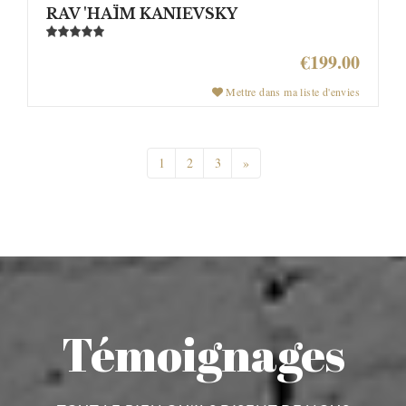
RAV 'HAÏM KANIEVSKY
€199.00
Mettre dans ma liste d'envies
1
2
3
»
Témoignages