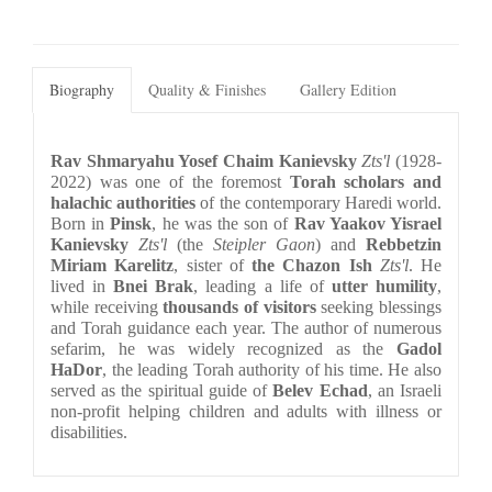
Biography
Quality & Finishes
Gallery Edition
Rav Shmaryahu Yosef Chaim Kanievsky
 Zts'l
 (1928-
2022) was one of the foremost 
Torah scholars and 
halachic authorities
 of the contemporary Haredi world. 
Born in 
Pinsk
, he was the son of 
Rav Yaakov Yisrael 
Kanievsky 
Zts'l
 (the 
Steipler Gaon
) and 
Rebbetzin 
Miriam Karelitz
, sister of 
the Chazon Ish
Zts'l
. He 
lived in 
Bnei Brak
, leading a life of 
utter humility
, 
while receiving 
thousands of visitors
 seeking blessings 
and Torah guidance each year. The author of numerous 
sefarim, he was widely recognized as the 
Gadol 
HaDor
, the leading Torah authority of his time. He also 
served as the spiritual guide of 
Belev Echad
, an Israeli 
non-profit helping children and adults with illness or 
disabilities.