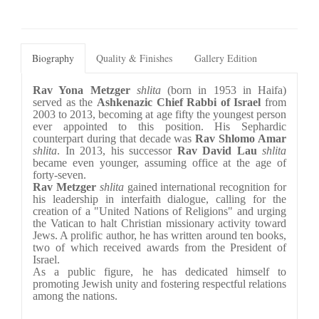
Biography
Quality & Finishes
Gallery Edition
Rav Yona Metzger
shlita
 (born in 1953 in Haifa) 
served as the 
Ashkenazic Chief Rabbi of Israel 
from 
2003 to 2013, becoming at age fifty the youngest person 
ever appointed to this position. His Sephardic 
counterpart during that decade was 
Rav Shlomo Amar 
shlita
. In 2013, his successor 
Rav David Lau
shlita
became even younger, assuming office at the age of 
forty-seven.
Rav Metzger
shlita 
gained international recognition for 
his leadership in interfaith dialogue, calling for the 
creation of a "United Nations of Religions" and urging 
the Vatican to halt Christian missionary activity toward 
Jews. A prolific author, he has written around ten books, 
two of which received awards from the President of 
Israel.
As a public figure, he has dedicated himself to 
promoting Jewish unity and fostering respectful relations 
among the nations.