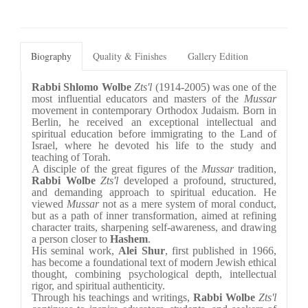
Biography
Quality & Finishes
Gallery Edition
Rabbi Shlomo Wolbe 
Zts'l
 (1914-2005) was one of the 
most influential educators and masters of the 
Mussar
movement in contemporary Orthodox Judaism. Born in 
Berlin, he received an exceptional intellectual and 
spiritual education before immigrating to the Land of 
Israel, where he devoted his life to the study and 
teaching of Torah.
A disciple of the great figures of the 
Mussar
 tradition, 
Rabbi Wolbe
Zts'l 
developed a profound, structured, 
and demanding approach to spiritual education. He 
viewed 
Mussar
 not as a mere system of moral conduct, 
but as a path of inner transformation, aimed at refining 
character traits, sharpening self-awareness, and drawing 
a person closer to 
Hashem
.
His seminal work, 
Alei Shur
, first published in 1966, 
has become a foundational text of modern Jewish ethical 
thought, combining psychological depth, intellectual 
rigor, and spiritual authenticity.
Through his teachings and writings, 
Rabbi Wolbe
Zts'l