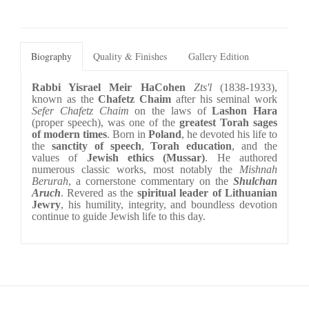
Biography
Quality & Finishes
Gallery Edition
Rabbi Yisrael Meir HaCohen
Zts'l
 (1838-1933), 
known as the 
Chafetz Chaim
 after his seminal work 
Sefer Chafetz Chaim
 on the laws of 
Lashon Hara
(proper speech), was one of the 
greatest Torah sages 
of modern times
. Born in 
Poland
, he devoted his life to 
the 
sanctity of speech
, 
Torah education
, and the 
values of 
Jewish ethics (Mussar)
. He authored 
numerous classic works, most notably the 
Mishnah 
Berurah
, a cornerstone commentary on the 
Shulchan 
Aruch
. Revered as the 
spiritual leader of Lithuanian 
Jewry
, his humility, integrity, and boundless devotion 
continue to guide Jewish life to this day.