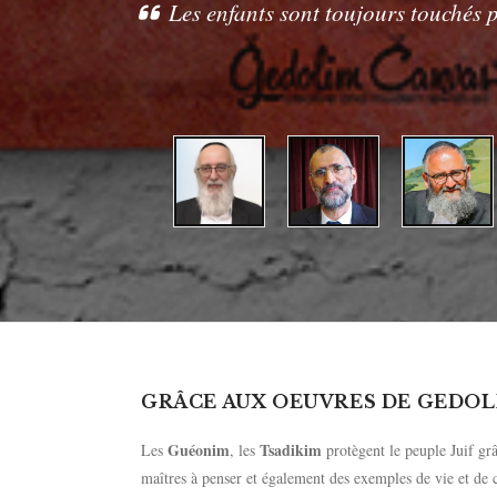
Les enfants sont toujours touchés 
GRÂCE AUX OEUVRES DE GEDOL
Guéonim
Tsadikim
Les
, les
protègent le peuple Juif grâc
maîtres à penser et également des exemples de vie et de c