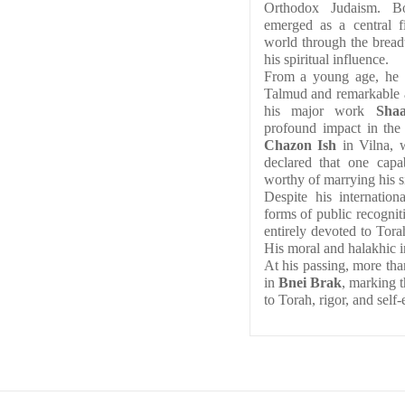
Orthodox Judaism. Bo
emerged as a central f
world through the breadt
his spiritual influence.
From a young age, he d
Talmud and remarkable an
his major work 
Sha
Chazon Ish
 in Vilna, 
declared that one cap
worthy of marrying his si
Despite his internatio
forms of public recognitio
entirely devoted to Torah
His moral and halakhic i
At his passing, more tha
in 
Bnei Brak
, marking t
to Torah, rigor, and self