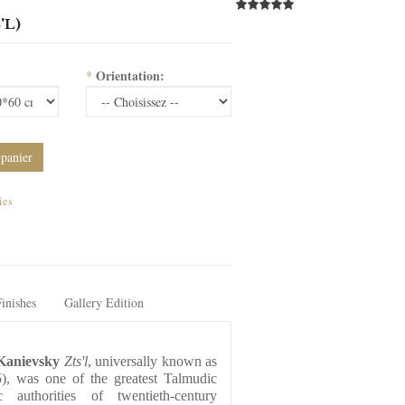
'L)
Orientation:
*
 panier
ies
inishes
Gallery Edition
Kanievsky
Zts'l
, universally known as 
), was one of the greatest Talmudic 
 authorities of twentieth-century 