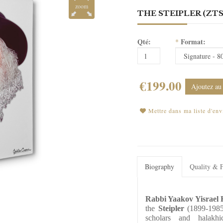
zoom
THE STEIPLER (ZTS
Qté:
Format:
*
€199.00
Ajoutez au
Mettre dans ma liste d'env
Biography
Quality & F
Rabbi Yaakov Yisrael 
the 
Steipler
 (1899-1985
scholars and halakhic