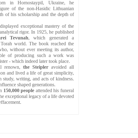
rn in Hornostaypil, Ukraine, he 
igure of the non-Hasidic Lithuanian 
h of his scholarship and the depth of 
isplayed exceptional mastery of the 
alytical rigor. In 1925, he published 
arei Tevunah
, which generated a 
profound impact in the Torah world. The book reached the 
who, without ever meeting its author, 
able of producing such a work was 
ster - which indeed later took place.
nal renown, 
the Steipler
 avoided all 
n and lived a life of great simplicity, 
 study, writing, and acts of kindness. 
nfluence shaped generations.
n 
150,000 people
 attended his funeral 
he exceptional legacy of a life devoted 
-effacement.