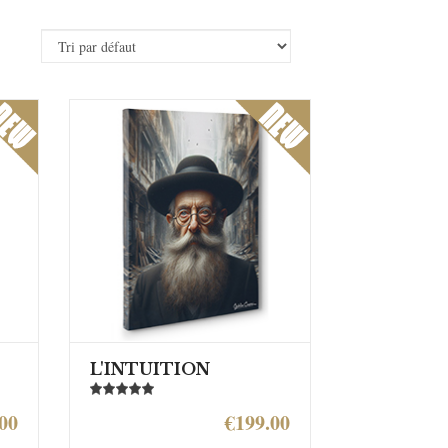
L'INTUITION
00
€199.00